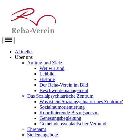
Aktuelles
Über uns
Auftrag und Ziele
Wer wir sind
Leitbild
Historie
Der Reha-Verein im Bild
Beschwerdemanagement
Das Sozialpsychiatrische Zentrum
Was ist ein Sozialpsychiatrisches Zentrum?
Sozialraumorientierung
Koordinierende Bezugsperson
Genesungsbegleitung
Gemeindepsychiatrischer Verbund
Ehrenamt
Stellenangebote