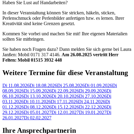
Haben Sie Lust auf Handarbeiten?
In dieser Veranstaltung können Sie stricken, häkeln, sticken,
Perlenschmuck oder Perlenbilder anfertigen bzw. es lernen. Ihrer
Kreativität sind keine Grenzen gesetzt.
Kommen Sie vorbei und machen Sie mit! Ihre eigenen Materialien
sollten Sie mitbringen.
Sie haben noch Fragen dazu? Dann melden Sie sich gerne bei Laura
Janßen: Mobil 0171 317 4146.
Am 26.08.2025 vertritt Herr
Felten: Mobil 01515 3932 448
Weitere Termine für diese Veranstaltung
Di 11.08.2026
Di 18.08.2026
Di 25.08.2026
Di 01.09.2026
Di
08.09.2026
Di 15.09.2026
Di 22.09.2026
Di 29.09.2026
Di
06.10.2026
Di 13.10.2026
Di 20.10.2026
Di 27.10.2026
Di
03.11.2026
Di 10.11.2026
Di 17.11.2026
Di 24.11.2026
Di
01.12.2026
Di 08.12.2026
Di 15.12.2026
Di 22.12.2026
Di
29.12.2026
Di 05.01.2027
Di 12.01.2027
Di 19.01.2027
Di
26.01.2027
Di 02.02.2027
Ihre Ansprechpartnerin