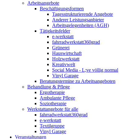
Arbeitsangebote
Beschäftigungsformen
Tagesstrukturierende Angebote
Anderer Leistungsanbieter
Arbeitsgelegenheiten (AGH)
Tätigkeitsfelder
e-werkstatt
fahrradwerkstatt360grad
Grünerei
Hauswirtschaft
Holzwerkstatt
Kreativwelt
Social Media - L;ve völlig normal
Vinyl Garage
Beratungstermine zu Arbeitsangeboten
Behandlung & Pflege
Ergotherapie
Ambulante Pflege
Soziotherapie
Werkstattangebote für alle
fahrradwerkstatt360grad
e-werkstatt
Textilgruppe
Vinyl Garage
Veranstaltungen