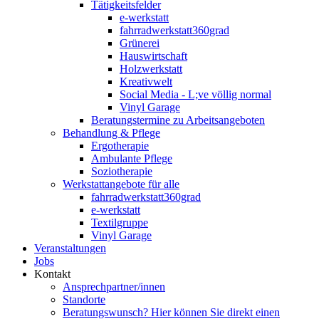
Tätigkeitsfelder
e-werkstatt
fahrradwerkstatt360grad
Grünerei
Hauswirtschaft
Holzwerkstatt
Kreativwelt
Social Media - L;ve völlig normal
Vinyl Garage
Beratungstermine zu Arbeitsangeboten
Behandlung & Pflege
Ergotherapie
Ambulante Pflege
Soziotherapie
Werkstattangebote für alle
fahrradwerkstatt360grad
e-werkstatt
Textilgruppe
Vinyl Garage
Veranstaltungen
Jobs
Kontakt
Ansprechpartner/innen
Standorte
Beratungswunsch? Hier können Sie direkt einen