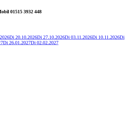
Mobil 01515 3932 448
.2026
Di 20.10.2026
Di 27.10.2026
Di 03.11.2026
Di 10.11.2026
Di
27
Di 26.01.2027
Di 02.02.2027