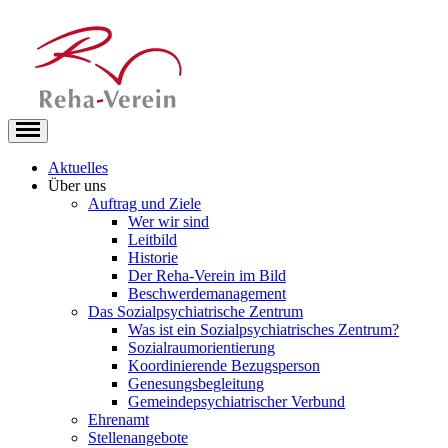
Aktuelles
Über uns
Auftrag und Ziele
Wer wir sind
Leitbild
Historie
Der Reha-Verein im Bild
Beschwerdemanagement
Das Sozialpsychiatrische Zentrum
Was ist ein Sozialpsychiatrisches Zentrum?
Sozialraumorientierung
Koordinierende Bezugsperson
Genesungsbegleitung
Gemeindepsychiatrischer Verbund
Ehrenamt
Stellenangebote