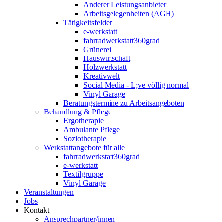
Anderer Leistungsanbieter
Arbeitsgelegenheiten (AGH)
Tätigkeitsfelder
e-werkstatt
fahrradwerkstatt360grad
Grünerei
Hauswirtschaft
Holzwerkstatt
Kreativwelt
Social Media - L;ve völlig normal
Vinyl Garage
Beratungstermine zu Arbeitsangeboten
Behandlung & Pflege
Ergotherapie
Ambulante Pflege
Soziotherapie
Werkstattangebote für alle
fahrradwerkstatt360grad
e-werkstatt
Textilgruppe
Vinyl Garage
Veranstaltungen
Jobs
Kontakt
Ansprechpartner/innen