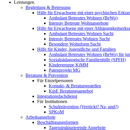
Leistungen
Begleitung & Betreuung
Hilfe für Erwachsene mit einer psychischen Erkr
Ambulant Betreutes Wohnen (BeWo)
Intensiv Betreute Wohnangebote
Hilfe für Erwachsene mit einer Abhängigkeitserk
Ambulant Betreutes Wohnen Sucht
Intensiv Betreutes Wohnen Sucht
Besondere Wohnform Sucht
Hilfe für Kinder, Jugendliche und Familien
Ambulant Betreutes Wohnen (BeWo) für ju
Sozialpädagogische Familienhilfe (SPFH)
Kindergruppe KiMM
Patenprojekt MG
Beratung & Prävention
Für Einzelpersonen
Kontakt- & Beratungsstellen
KipE Beratungsangebot
Integrationsfachdienst
Für Institutionen
Schulprävention (Verrückt? Na, und?)
SPKoM
Arbeitsangebote
Beschäftigungsformen
Tagesstrukturierende Angebote