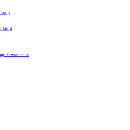
ankung
rankung
nge Erwachsene