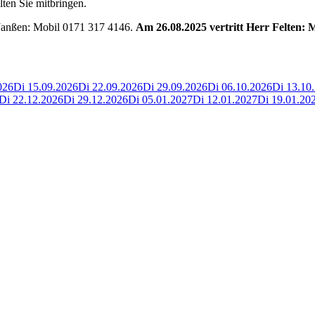
ten Sie mitbringen.
 Janßen: Mobil 0171 317 4146.
Am 26.08.2025 vertritt Herr Felten: 
026
Di 15.09.2026
Di 22.09.2026
Di 29.09.2026
Di 06.10.2026
Di 13.10
Di 22.12.2026
Di 29.12.2026
Di 05.01.2027
Di 12.01.2027
Di 19.01.20